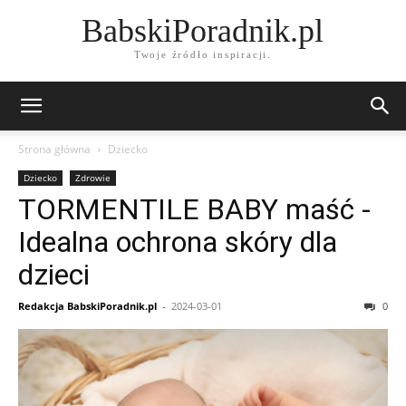
BabskiPoradnik.pl
Twoje źródło inspiracji.
Strona główna
Dziecko
Dziecko
Zdrowie
TORMENTILE BABY maść -
Idealna ochrona skóry dla
dzieci
Redakcja BabskiPoradnik.pl
-
2024-03-01
0