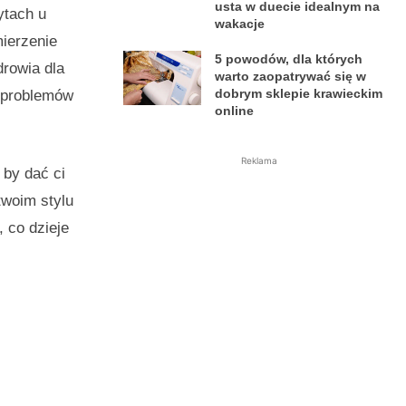
usta w duecie idealnym na
ytach u
wakacje
mierzenie
5 powodów, dla których
drowia dla
warto zaopatrywać się w
dobrym sklepie krawieckim
ć problemów
online
Reklama
 by dać ci
twoim stylu
 co dzieje