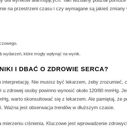
y dla wyników alarmujących. Taki wizualny podział pomoże
enie na przestrzeni czasu i czy wymagane są jakieś zmiany 
rczowego.
 wydarzeń, które mogły wpłynąć na wynik.
IKI I DBAĆ O ZDROWIE SERCA?
h interpretację. Nie musisz być lekarzem, żeby zrozumieć, 
wi u zdrowej osoby powinno wynosić około 120/80 mmHg. Jeś
mHg, warto skonsultować się z lekarzem. Ale pamiętaj, że 
i. Ważna jest obserwacja trendów w dłuższym czasie.
a mierzeniu ciśnienia. Kluczowe jest wprowadzenie zdrowy