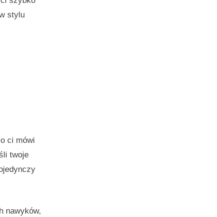
 ci szybko
w stylu
co ci mówi
li twoje
pojedynczy
ch nawyków,