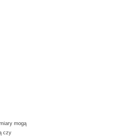
pomiary mogą
ą czy