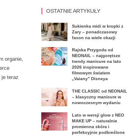
OSTATNIE ARTYKUŁY
Sukienka midi w kropki z
Zary – ponadczasowy
fason na wiele okazji
Rajska Przygoda od
NEONAIL – najgorętsze
m organie,
trendy manicure na lato
2026 inspirowane
serce
filmowym światem
je teraz
„Vaiany” Disneya
THE CLASSIC od NEONAIL
– klasyczny manicure w
nowoczesnym wydaniu
Lato w wersji glow z NEO
MAKE UP – naturalnie
promienna skóra i
perfekcyjnie podkreślone