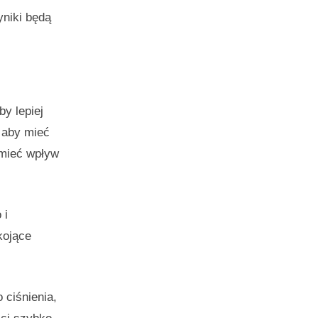
yniki będą
y lepiej
, aby mieć
 mieć wpływ
 i
kojące
 ciśnienia,