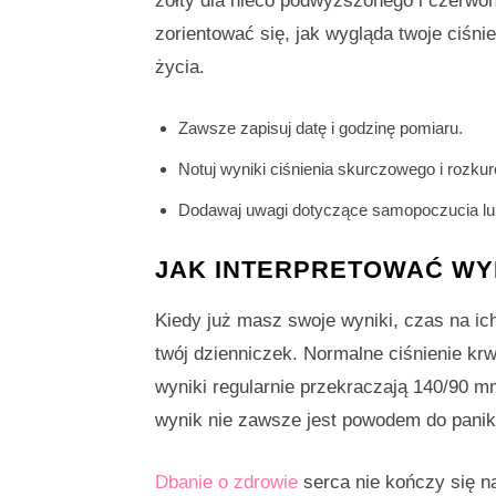
żółty dla nieco podwyższonego i czerwon
zorientować się, jak wygląda twoje ciśni
życia.
Zawsze zapisuj datę i godzinę pomiaru.
Notuj wyniki ciśnienia skurczowego i rozku
Dodawaj uwagi dotyczące samopoczucia lub
JAK INTERPRETOWAĆ WYN
Kiedy już masz swoje wyniki, czas na ic
twój dzienniczek. Normalne ciśnienie kr
wyniki regularnie przekraczają 140/90 m
wynik nie zawsze jest powodem do panik
Dbanie o zdrowie
serca nie kończy się n