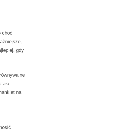
o choć
ażniejsze,
lepiej, gdy
porównywalne
stała
mankiet na
nosić