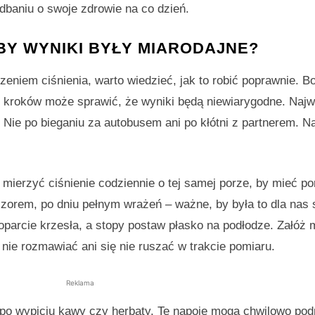
dbaniu o swoje zdrowie na co dzień.
 BY WYNIKI BYŁY MIARODAJNE?
niem ciśnienia, warto wiedzieć, jak to robić poprawnie. B
ch kroków może sprawić, że wyniki będą niewiarygodne. Najw
 Nie po bieganiu za autobusem ani po kłótni z partnerem. Naj
j mierzyć ciśnienie codziennie o tej samej porze, by mieć 
zorem, po dniu pełnym wrażeń – ważne, by była to dla nas 
oparcie krzesła, a stopy postaw płasko na podłodze. Załóż 
 nie rozmawiać ani się nie ruszać w trakcie pomiaru.
Reklama
ż po wypiciu kawy czy herbaty. Te napoje mogą chwilowo pod