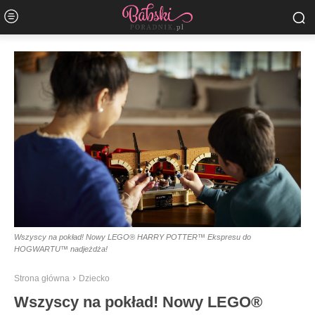
Wszyscy na pokład! Nowy LEGO® HARRY POTTER™ Ekspresu do
HOGWARTU™ nadjeżdża!
Strona główna
Dziecko
Wszyscy na pokład! Nowy LEGO®