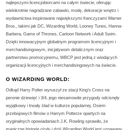
najlepszymi licencjobiorcami na całym świecie, oferując
wielokrotnie nagradzane zabawki, modę, dekoracje wnętrz i
wydawnictwa inspirowane największymi franczyzami Warner
Bros., takimi jak DC, Wizarding World, Looney Tunes, Hanna-
Barbera, Game of Thrones, Cartoon Network i Adult Swim.
Dzięki innowacyjnym globalnym programom licencyjnym i
merchandisingowym, inicjatywom detalicznym oraz
partnerstwu promocyjnemu, WBCP jest jedną z wiodących
organizacji licencyjnych i merchandisingowych na świecie.
O WIZARDING WORLD:
Odkąd Harry Potter wyruszył ze stacji King’s Cross na
peronie dziewięć i 3/4, jego niesamowite przygody odcisnęły
wyjątkowy i trwały ślad w kulturze popularnej. Osiem
przebojowych filmów o Harrym Potterze opartych na
oryginalnych opowiadaniach J.K. Rowling sprawiło, że
magiczne historie ożyły i dziś Wizarding World jest uznawany