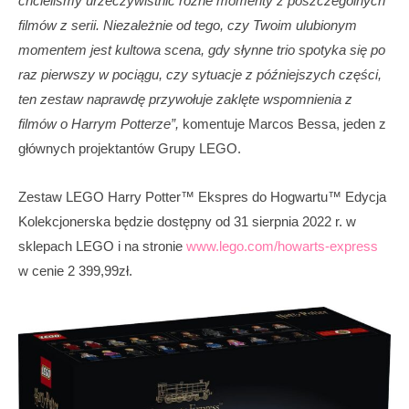
chcieliśmy urzeczywistnić różne momenty z poszczególnych
filmów z serii. Niezależnie od tego, czy Twoim ulubionym
momentem jest kultowa scena, gdy słynne trio spotyka się po
raz pierwszy w pociągu, czy sytuacje z późniejszych części,
ten zestaw naprawdę przywołuje zaklęte wspomnienia z
filmów o Harrym Potterze”,
komentuje Marcos Bessa, jeden z
głównych projektantów Grupy LEGO.
Zestaw LEGO Harry Potter™ Ekspres do Hogwartu™ Edycja
Kolekcjonerska będzie dostępny od 31 sierpnia 2022 r. w
sklepach LEGO i na stronie
www.lego.com/howarts-express
w cenie 2 399,99zł.