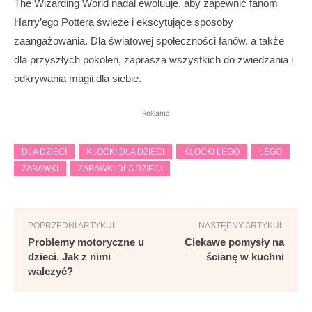
The Wizarding World nadal ewoluuje, aby zapewnić fanom
Harry’ego Pottera świeże i ekscytujące sposoby
zaangażowania. Dla światowej społeczności fanów, a także
dla przyszłych pokoleń, zaprasza wszystkich do zwiedzania i
odkrywania magii dla siebie.
Reklama
DLA DZIECI
KLOCKI DLA DZIECI
KLOCKI LEGO
LEGO
ZABAWKI
ZABAWKI DLA DZIECI
POPRZEDNI ARTYKUŁ
NASTĘPNY ARTYKUŁ
Problemy motoryczne u
Ciekawe pomysły na
dzieci. Jak z nimi
ścianę w kuchni
walczyć?