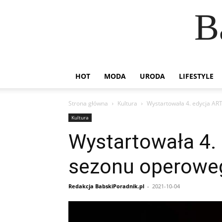
B
HOT
MODA
URODA
LIFESTYLE
Strona główna
Kultura
Wystartowała 4. edycja A
Kultura
Wystartowała 4.
sezonu operoweg
Redakcja BabskiPoradnik.pl
-
2021-10-04