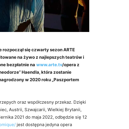
ue rozpoczął się czwarty sezon ARTE
towane na żywo z najlepszych teatrów i
pne bezpłatnie na
www.arte.tv
/opera
z
Theodorze” Haendla, która zostanie
i, nagrodzony w 2020 roku „Paszportem
rzepych oraz współczesny przekaz. Dzięki
, Austrii, Szwajcarii, Wielkiej Brytanii,
iernika 2021 do maja 2022, odbędzie się 12
comique/
jest dostępna jedyna opera