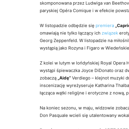
skomponowana przez Ludwiga van Beetho
paryskiej Opéra Comique i w efekcie powst
W listopadzie odbędzie się
premiera
„Capri
omawiają nie tylko łączący ich
związek
eroty
Georg Zeppenfeld. W listopadzie na miłoś
wystąpią jako Rozyna i Figaro w Wiedeński
Z kolei w lutym w lońdyńskiej Royal Opera
wystąpi śpiewaczka Joyce DiDonato oraz dw
zobaczą
„Aidę”
Verdiego – klejnot muzyki d
inscenizację wyreżyseruje Katharina Thalb
łącząca wątki religijne i erotyczne z now
Na koniec sezonu, w maju, widzowie zobac
Don Pasquale wcieli się utalentowany woka