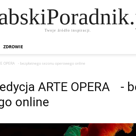
abskiPoradnik.
Twoje źródło inspiracji.
ZDROWIE
RTE OPERA - bezpłatnego sezonu operowego online
 edycja ARTE OPERA - b
o online