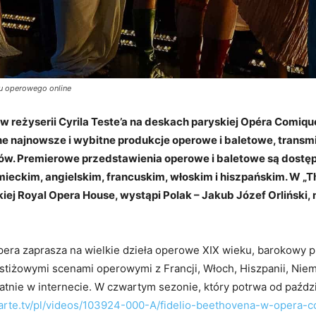
u operowego online
” w reżyserii Cyrila Teste’a na deskach paryskiej Opéra Comiq
 najnowsze i wybitne produkcje operowe i baletowe, transmi
ajów. Premierowe przedstawienia operowe i baletowe są dostę
mieckim, angielskim, francuskim, włoskim i hiszpańskim. W „
iej Royal Opera House, wystąpi Polak – Jakub Józef Orlińsk
ra zaprasza na wielkie dzieła operowe XIX wieku, barokowy p
tiżowymi scenami operowymi z Francji, Włoch, Hiszpanii, Niemiec
płatnie w internecie. W czwartym sezonie, który potrwa od paźdz
arte.tv/pl/videos/103924-000-A/fidelio-beethovena-w-opera-