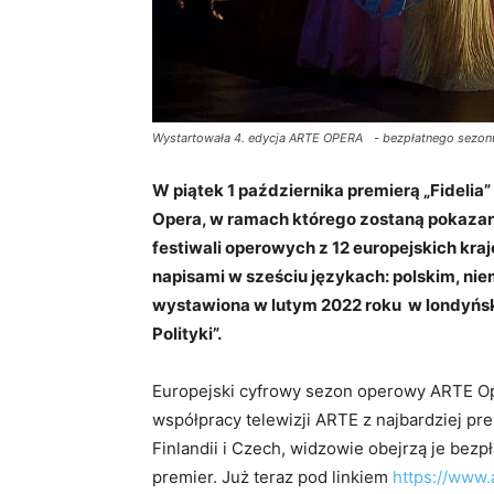
Wystartowała 4. edycja ARTE OPERA - bezpłatnego sezon
W piątek 1 października premierą „Fidelia
Opera, w ramach którego zostaną pokazane
festiwali operowych z 12 europejskich kr
napisami w sześciu językach: polskim, nie
wystawiona w lutym 2022 roku
w londyńsk
Polityki”.
Europejski cyfrowy sezon operowy ARTE Ope
współpracy telewizji ARTE z najbardziej pres
Finlandii i Czech, widzowie obejrzą je bez
premier. Już teraz pod linkiem
https://www.