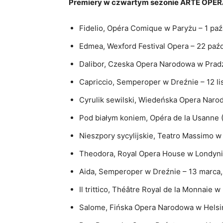
Premiery w czwartym sezonie ARTE OPER
Fidelio, Opéra Comique w Paryżu – 1 paź
Edmea, Wexford Festival Opera – 22 paźd
Dalibor, Czeska Opera Narodowa w Pradz
Capriccio, Semperoper w Dreźnie – 12 li
Cyrulik sewilski, Wiedeńska Opera Narod
Pod białym koniem, Opéra de la Usanne 
Nieszpory sycylijskie, Teatro Massimo 
Theodora, Royal Opera House w Londynie
Aida, Semperoper w Dreźnie – 13 marca,
Il trittico, Théâtre Royal de la Monnaie w
Salome, Fińska Opera Narodowa w Helsin