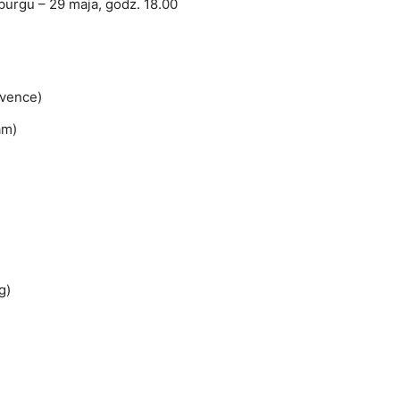
rgu – 29 maja, godz. 18.00
ovence)
am)
g)