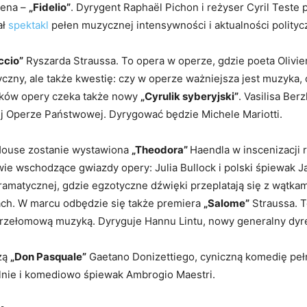
vena –
„Fidelio”
. Dyrygent Raphaël Pichon i reżyser Cyril Teste po
ał
spektakl
pełen muzycznej intensywności i aktualności polityc
ccio”
Ryszarda Straussa. To opera w operze, gdzie poeta Olivie
czny, ale także kwestię: czy w operze ważniejsza jest muzyka, 
ników opery czeka także nowy
„Cyrulik syberyjski”
. Vasilisa Ber
ej Operze Państwowej. Dyrygować będzie Michele Mariotti.
 House zostanie wystawiona
„Theodora”
Haendla w inscenizacji 
ie wschodzące gwiazdy opery: Julia Bullock i polski śpiewak J
ramatycznej, gdzie egzotyczne dźwięki przeplatają się z wątk
ach. W marcu odbędzie się także premiera
„Salome”
Straussa. T
ą, przełomową muzyką. Dyryguje Hannu Lintu, nowy generalny dy
zą
„Don Pasquale”
Gaetano Donizettiego, cyniczną komedię pełn
lnie i komediowo śpiewak Ambrogio Maestri.