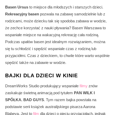
Basen Ursus
to miejsce dla młodszych i starszych dzieci.
Rekreacyjny basen
pozwala na zabawę samodzielnie lub z
rodzicami, może dziecku tak się spodoba zabawa w wodzie,
że zechce korzystać z nauki pływania? Basen Warszawa to
wspaniałe miejsce na wakacyjną rekreację cała rodziną.
Podczas upałów basen jest idealnym rozwiązaniem, można
się tu schłodzić i spędzić wspaniale czas z rodziną lub
przyjaciółmi. Czas z dzieckiem, to chwile które warto wspólnie
spędzić także na zabawie w wodzie.
BAJKI DLA DZIECI W KINIE
DreamWorks Studio produkujący wspaniałe
filmy
znów
zaskakuje świetną animacją pod tytułem
PAN WILK I
SPÓŁKA. BAD GUYS
. Tym razem bajka powstała na
podstawie serii książek australijskiego pisarza Aarona
Blabeya. Jest to
film
dla dzieci o pięciu przyjaciołach, jednak