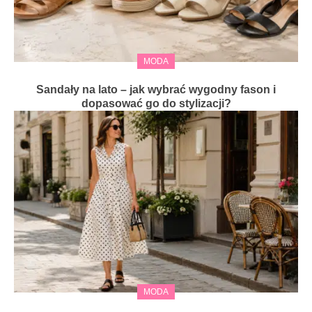
MODA
Sandały na lato – jak wybrać wygodny fason i
dopasować go do stylizacji?
MODA