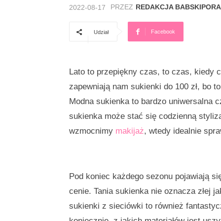
PRZEZ
REDAKCJA BABSKIPORA
2022-08-17
Facebook
Udział
Lato to przepiękny czas, to czas, kiedy 
zapewniają nam sukienki do 100 zł, bo to
Modna sukienka to bardzo uniwersalna c
sukienka może stać się codzienną styliz
wzmocnimy
makijaż
, wtedy idealnie spr
Pod koniec każdego sezonu pojawiają się
cenie. Tania sukienka nie oznacza złej 
sukienki z sieciówki to również fantasty
koniecznie, z jakich materiałów jest uszy