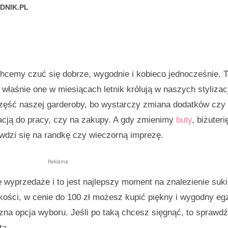
DNIK.PL
chcemy czuć się dobrze, wygodnie i kobieco jednocześnie. T
 właśnie one w miesiącach letnik królują w naszych stylizac
zęść naszej garderoby, bo wystarczy zmiana dodatków czy 
acją do pracy, czy na zakupy. A gdy zmienimy
buty
, biżuterię
awdzi się na randkę czy wieczorną imprezę.
Reklama
 wyprzedaże i to jest najlepszy moment na znalezienie suki
jakości, w cenie do 100 zł możesz kupić piękny i wygodny eg
czna opcja wyboru. Jeśli po taką chcesz sięgnąć, to sprawdź
ta.