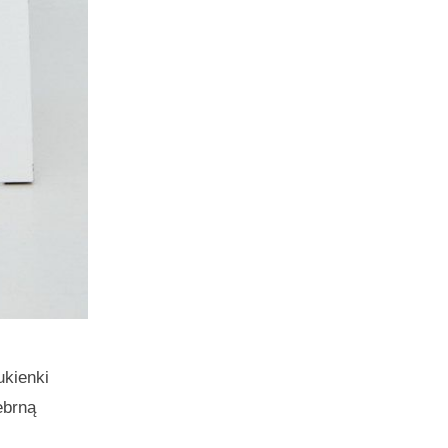
ukienki
ebrną