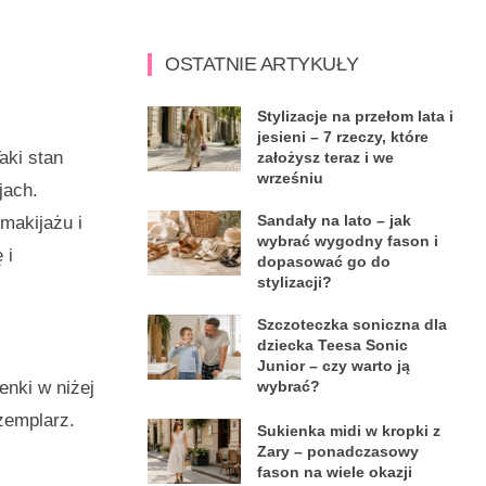
OSTATNIE ARTYKUŁY
Stylizacje na przełom lata i
jesieni – 7 rzeczy, które
aki stan
założysz teraz i we
wrześniu
jach.
Sandały na lato – jak
makijażu i
wybrać wygodny fason i
 i
dopasować go do
stylizacji?
Szczoteczka soniczna dla
dziecka Teesa Sonic
Junior – czy warto ją
enki w niżej
wybrać?
zemplarz.
Sukienka midi w kropki z
Zary – ponadczasowy
fason na wiele okazji