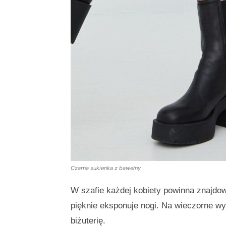
Czarna sukienka z bawełny
W szafie każdej kobiety powinna znajdow
pięknie eksponuje nogi. Na wieczorne wyj
biżuterię.