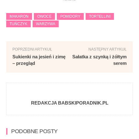
MAKARON
OWOCE
POMIDORY
TORTELLINI
TUŃCZYK
WARZYWA
POPRZEDNI ARTYKUŁ
NASTĘPNY ARTYKUŁ
Sukienki na jesień i zimę
Sałatka z szynką i żółtym
– przegląd
serem
REDAKCJA BABSKIPORADNIK.PL
PODOBNE POSTY