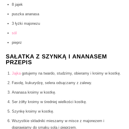
8 jajek
puszka ananasa
3 łyżki majonezu
sól
pieprz
SAŁATKA Z SZYNKĄ I ANANASEM
PRZEPIS
Jajka
gotujemy na twardo, studzimy, obieramy i kroimy w kostkę.
Fasolę, kukurydzę, selera odsączamy z zalewy.
Ananasa kroimy w kostkę.
Ser żółty kroimy w średniej wielkości kostkę.
Szynkę kroimy w kostkę.
Wszystkie składniki mieszamy w misce z majonezem i
doprawiamy do smaku solą i pieprzem.