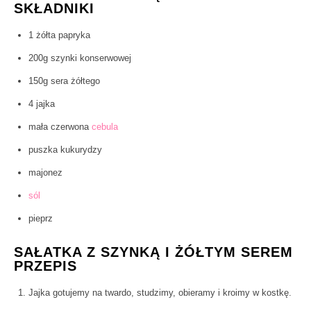
SKŁADNIKI
1 żółta papryka
200g szynki konserwowej
150g sera żółtego
4 jajka
mała czerwona
cebula
puszka kukurydzy
majonez
sól
pieprz
SAŁATKA Z SZYNKĄ I ŻÓŁTYM SEREM
PRZEPIS
Jajka gotujemy na twardo, studzimy, obieramy i kroimy w kostkę.