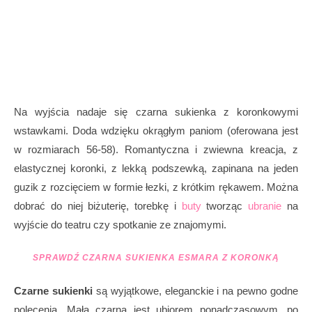
Na wyjścia nadaje się czarna sukienka z koronkowymi
wstawkami. Doda wdzięku okrągłym paniom (oferowana jest
w rozmiarach 56-58). Romantyczna i zwiewna kreacja, z
elastycznej koronki, z lekką podszewką, zapinana na jeden
guzik z rozcięciem w formie łezki, z krótkim rękawem. Można
dobrać do niej biżuterię, torebkę i
buty
tworząc
ubranie
na
wyjście do teatru czy spotkanie ze znajomymi.
SPRAWDŹ
CZARNA SUKIENKA ESMARA Z KORONKĄ
Czarne sukienki
są wyjątkowe, eleganckie i na pewno godne
polecenia. Mała czarna jest ubiorem ponadczasowym, po