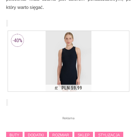
który warto sięgać.
Reklama
BUTY
DODATKI
ROZMIAR
SKLEP
STYLIZACJA