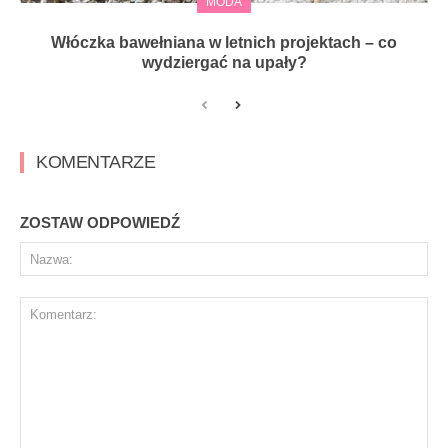
MODA
Włóczka bawełniana w letnich projektach – co
wydziergać na upały?
KOMENTARZE
ZOSTAW ODPOWIEDŹ
Na