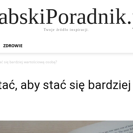
abskiPoradnik.
Twoje źródło inspiracji.
ZDROWIE
stać się bardziej wartościową osobą?
tać, aby stać się bardzi