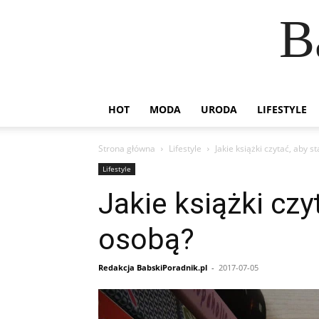
B
HOT
MODA
URODA
LIFESTYLE
Strona główna
Lifestyle
Jakie książki czytać, aby 
Lifestyle
Jakie książki czy
osobą?
Redakcja BabskiPoradnik.pl
-
2017-07-05