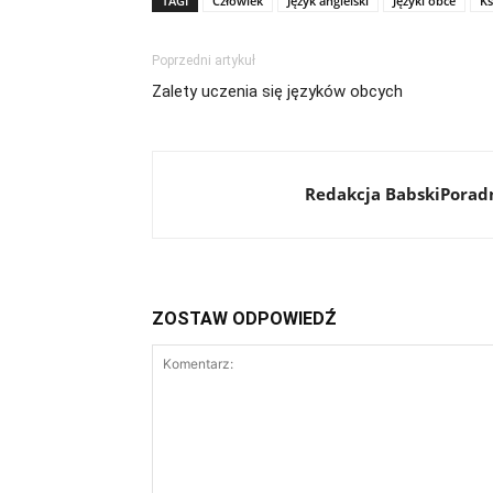
TAGI
Człowiek
Język angielski
Języki obce
Ks
Poprzedni artykuł
Zalety uczenia się języków obcych
Redakcja BabskiPoradn
ZOSTAW ODPOWIEDŹ