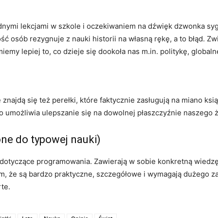
dnymi lekcjami w szkole i oczekiwaniem na dźwięk dzwonka sygn
 osób rezygnuje z nauki historii na własną rękę, a to błąd. Zwie
y lepiej to, co dzieje się dookoła nas m.in. politykę, globaln
le znajdą się też perełki, które faktycznie zasługują na miano k
o umożliwia ulepszanie się na dowolnej płaszczyźnie naszego ż
one do typowej nauki)
ki dotyczące programowania. Zawierają w sobie konkretną wied
ym, że są bardzo praktyczne, szczegółowe i wymagają dużego za
te.