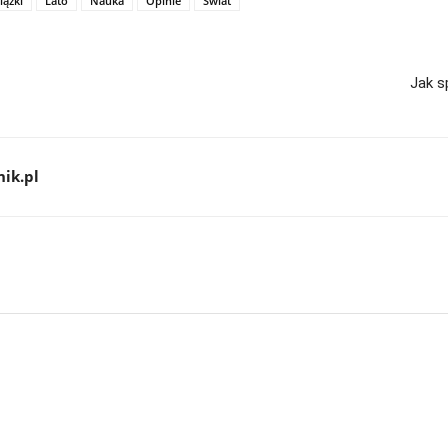
iążki
Lato
Nauka
Opinie
Świat
Jak s
ik.pl