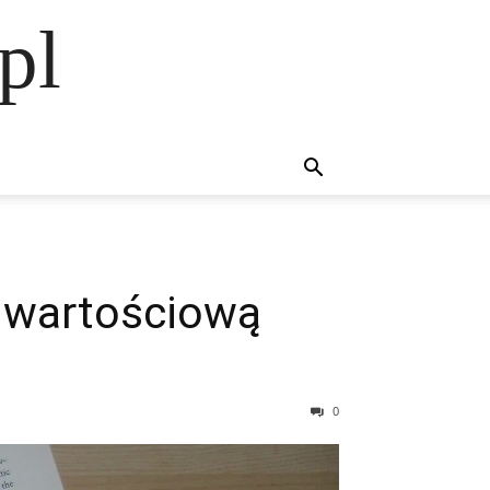
pl
ej wartościową
0