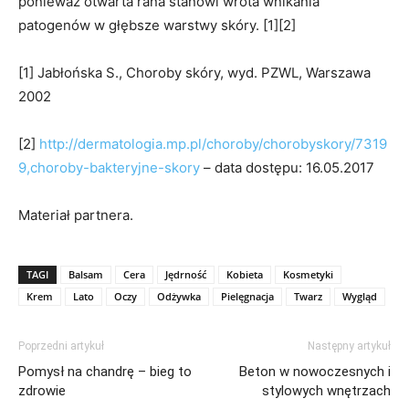
ponieważ otwarta rana stanowi wrota wnikania
patogenów w głębsze warstwy skóry. [1][2]
[1] Jabłońska S., Choroby skóry, wyd. PZWL, Warszawa
2002
[2]
http://dermatologia.mp.pl/choroby/chorobyskory/7319
9,choroby-bakteryjne-skory
– data dostępu: 16.05.2017
Materiał partnera.
TAGI
Balsam
Cera
Jędrność
Kobieta
Kosmetyki
Krem
Lato
Oczy
Odżywka
Pielęgnacja
Twarz
Wygląd
Poprzedni artykuł
Następny artykuł
Pomysł na chandrę – bieg to
Beton w nowoczesnych i
zdrowie
stylowych wnętrzach