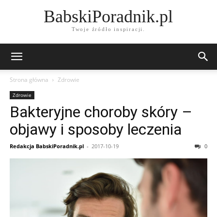
BabskiPoradnik.pl
Twoje źródło inspiracji.
Strona główna
Zdrowie
Zdrowie
Bakteryjne choroby skóry –
objawy i sposoby leczenia
Redakcja BabskiPoradnik.pl
-
2017-10-19
0