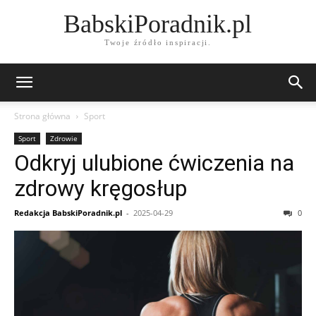
BabskiPoradnik.pl
Twoje źródło inspiracji.
Strona główna
Sport
Sport
Zdrowie
Odkryj ulubione ćwiczenia na
zdrowy kręgosłup
Redakcja BabskiPoradnik.pl
-
2025-04-29
0