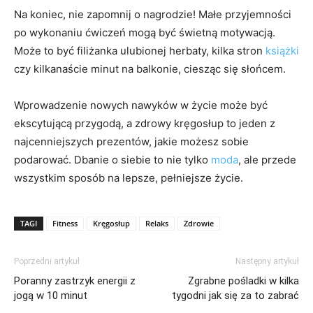
Na koniec, nie zapomnij o nagrodzie! Małe przyjemności
po wykonaniu ćwiczeń mogą być świetną motywacją.
Może to być filiżanka ulubionej herbaty, kilka stron
książki
czy kilkanaście minut na balkonie, ciesząc się słońcem.
Wprowadzenie nowych nawyków w życie może być
ekscytującą przygodą, a zdrowy kręgosłup to jeden z
najcenniejszych prezentów, jakie możesz sobie
podarować. Dbanie o siebie to nie tylko
moda
, ale przede
wszystkim sposób na lepsze, pełniejsze życie.
TAGI
Fitness
Kręgosłup
Relaks
Zdrowie
Poprzedni artykuł
Następny artykuł
Poranny zastrzyk energii z
Zgrabne pośladki w kilka
jogą w 10 minut
tygodni jak się za to zabrać