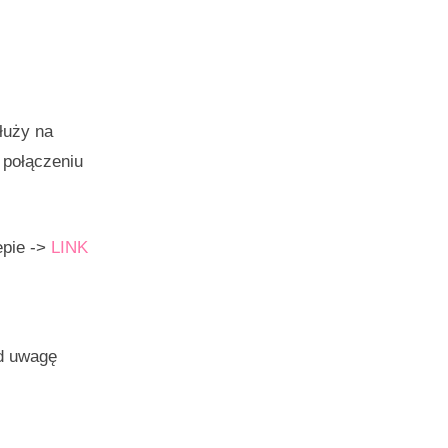
łuży na
w połączeniu
epie ->
LINK
od uwagę