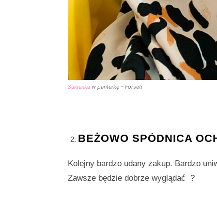
Sukienka
w panterkę – Forseti
BEŻOWO SPÓDNICA OC
Kolejny bardzo udany zakup. Bardzo uniw
Zawsze będzie dobrze wyglądać
?