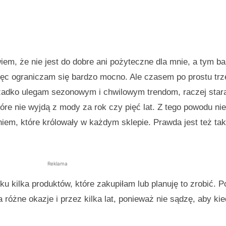
em, że nie jest do dobre ani pożyteczne dla mnie, a tym ba
ięc ograniczam się bardzo mocno. Ale czasem po prostu tr
rzadko ulegam sezonowym i chwilowym trendom, raczej star
tóre nie wyjdą z mody za rok czy pięć lat. Z tego powodu ni
em, które królowały w każdym sklepie. Prawda jest też tak
Reklama
ku kilka produktów, które zakupiłam lub planuję to zrobić. Po
 różne okazje i przez kilka lat, ponieważ nie sądzę, aby ki