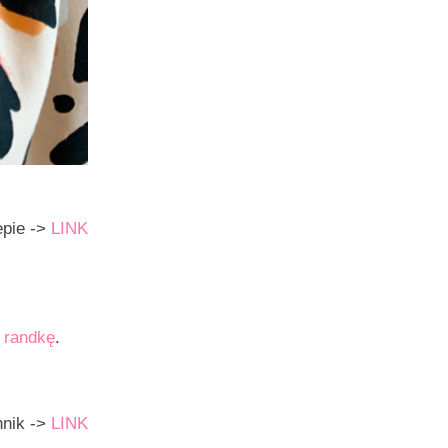
epie ->
LINK
a
randkę
.
hnik ->
LINK