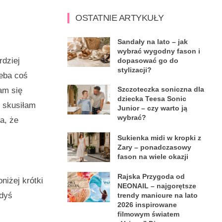
OSTATNIE ARTYKUŁY
Sandały na lato – jak
wybrać wygodny fason i
rdziej
dopasować go do
stylizacji?
zeba coś
Szczoteczka soniczna dla
am się
dziecka Teesa Sonic
e skusiłam
Junior – czy warto ją
wybrać?
a, że
Sukienka midi w kropki z
Zary – ponadczasowy
fason na wiele okazji
Rajska Przygoda od
niżej krótki
NEONAIL – najgorętsze
edyś
trendy manicure na lato
2026 inspirowane
filmowym światem