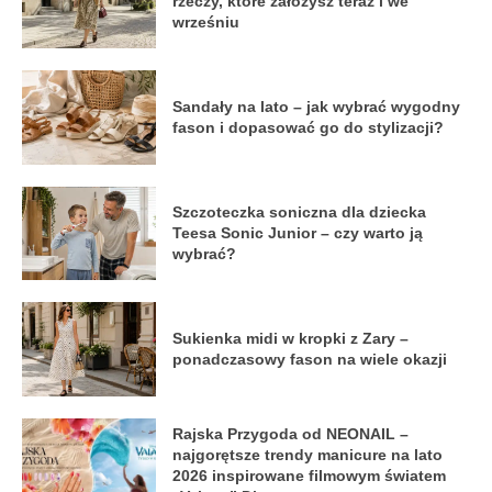
rzeczy, które założysz teraz i we
wrześniu
Sandały na lato – jak wybrać wygodny
fason i dopasować go do stylizacji?
Szczoteczka soniczna dla dziecka
Teesa Sonic Junior – czy warto ją
wybrać?
Sukienka midi w kropki z Zary –
ponadczasowy fason na wiele okazji
Rajska Przygoda od NEONAIL –
najgorętsze trendy manicure na lato
2026 inspirowane filmowym światem