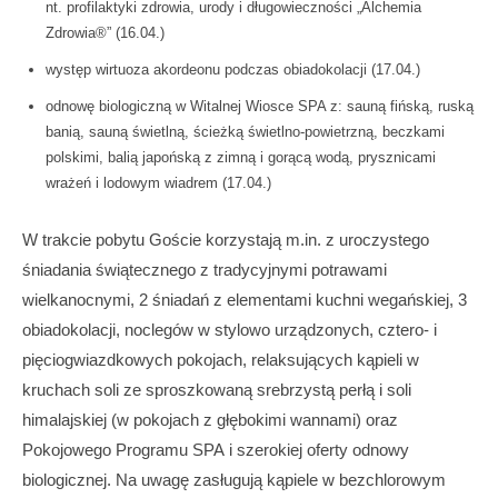
nt. profilaktyki zdrowia, urody i długowieczności „Alchemia
Zdrowia®” (16.04.)
występ wirtuoza akordeonu podczas obiadokolacji (17.04.)
odnowę biologiczną w Witalnej Wiosce SPA z: sauną fińską, ruską
banią, sauną świetlną, ścieżką świetlno-powietrzną, beczkami
polskimi, balią japońską z zimną i gorącą wodą, prysznicami
wrażeń i lodowym wiadrem (17.04.)
W trakcie pobytu Goście korzystają m.in. z uroczystego
śniadania świątecznego z tradycyjnymi potrawami
wielkanocnymi, 2 śniadań z elementami kuchni wegańskiej, 3
obiadokolacji, noclegów w stylowo urządzonych, cztero- i
pięciogwiazdkowych pokojach, relaksujących kąpieli w
kruchach soli ze sproszkowaną srebrzystą perłą i soli
himalajskiej (w pokojach z głębokimi wannami) oraz
Pokojowego Programu SPA i szerokiej oferty odnowy
biologicznej. Na uwagę zasługują kąpiele w bezchlorowym