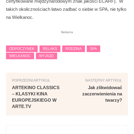
certyfikowane międzynarodowym znak jakości ECARF).
W
takich okolicznościach łatwo zadbać o siebie w SPA, nie tylko
na Wielkanoc.
Reklama
ODPOCZYNEK
RELAKS
RODZINA
SPA
WIELKANOC
WYJAZD
POPRZEDNI ARTYKUŁ
NASTĘPNY ARTYKUŁ
ARTEKINO CLASSICS
Jak zlikwidować
– KLASYKI KINA
zaczerwienienia na
EUROPEJSKIEGO W
twarzy?
ARTE.TV