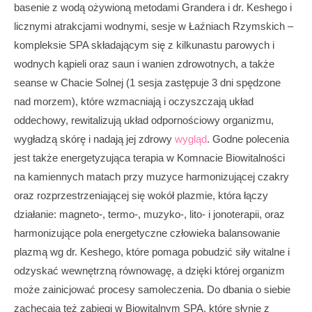
basenie z wodą ożywioną metodami Grandera i dr. Keshego i
licznymi atrakcjami wodnymi, sesje w Łaźniach Rzymskich –
kompleksie SPA składającym się z kilkunastu parowych i
wodnych kąpieli oraz saun i wanien zdrowotnych, a także
seanse w Chacie Solnej (1 sesja zastępuje 3 dni spędzone
nad morzem), które wzmacniają i oczyszczają układ
oddechowy, rewitalizują układ odpornościowy organizmu,
wygładzą skórę i nadają jej zdrowy
wygląd
. Godne polecenia
jest także energetyzująca terapia w Komnacie Biowitalności
na kamiennych matach przy muzyce harmonizującej czakry
oraz rozprzestrzeniającej się wokół plazmie, która łączy
działanie: magneto-, termo-, muzyko-, lito- i jonoterapii, oraz
harmonizujące pola energetyczne człowieka balansowanie
plazmą wg dr. Keshego, które pomaga pobudzić siły witalne i
odzyskać wewnętrzną równowagę, a dzięki której organizm
może zainicjować procesy samoleczenia. Do dbania o siebie
zachęcają też zabiegi w Biowitalnym SPA, które słynie z