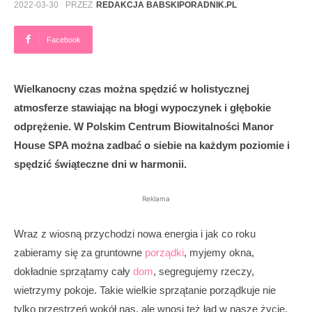
2022-03-30
PRZEZ
REDAKCJA BABSKIPORADNIK.PL
Facebook
Wielkanocny czas można spędzić w holistycznej
atmosferze stawiając na błogi wypoczynek i głębokie
odprężenie. W Polskim Centrum Biowitalności Manor
House SPA można zadbać o siebie na każdym poziomie i
spędzić świąteczne dni w harmonii.
Reklama
Wraz z wiosną przychodzi nowa energia i jak co roku
zabieramy się za gruntowne
porządki
, myjemy okna,
dokładnie sprzątamy cały
dom
, segregujemy rzeczy,
wietrzymy pokoje. Takie wielkie sprzątanie porządkuje nie
tylko przestrzeń wokół nas, ale wnosi też ład w nasze życie.