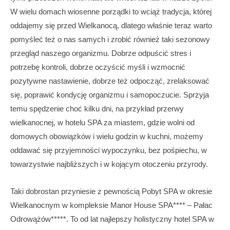
W wielu domach wiosenne porządki to wciąż tradycja, której
oddajemy się przed Wielkanocą, dlatego właśnie teraz warto
pomyśleć też o nas samych i zrobić również taki sezonowy
przegląd naszego organizmu. Dobrze odpuścić stres i
potrzebę kontroli, dobrze oczyścić myśli i wzmocnić
pozytywne nastawienie, dobrze też odpocząć, zrelaksować
się, poprawić kondycję organizmu i samopoczucie. Sprzyja
temu spędzenie choć kilku dni, na przykład przerwy
wielkanocnej, w hotelu SPA za miastem, gdzie wolni od
domowych obowiązków i wielu godzin w kuchni, możemy
oddawać się przyjemności wypoczynku, bez pośpiechu, w
towarzystwie najbliższych i w kojącym otoczeniu przyrody.
Taki dobrostan przyniesie z pewnością Pobyt SPA w okresie
Wielkanocnym w kompleksie Manor House SPA**** – Pałac
Odrowążów*****. To od lat najlepszy holistyczny hotel SPA w