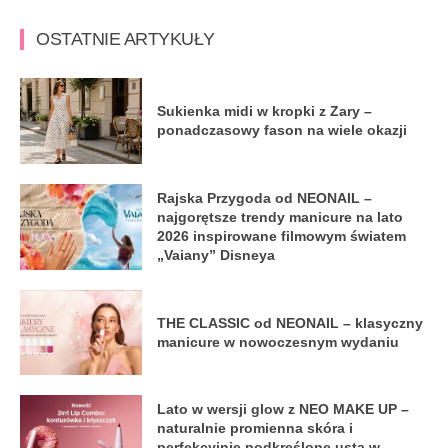
OSTATNIE ARTYKUŁY
Sukienka midi w kropki z Zary –
ponadczasowy fason na wiele okazji
Rajska Przygoda od NEONAIL –
najgorętsze trendy manicure na lato
2026 inspirowane filmowym światem
„Vaiany” Disneya
THE CLASSIC od NEONAIL – klasyczny
manicure w nowoczesnym wydaniu
Lato w wersji glow z NEO MAKE UP –
naturalnie promienna skóra i
perfekcyjnie podkreślone usta w