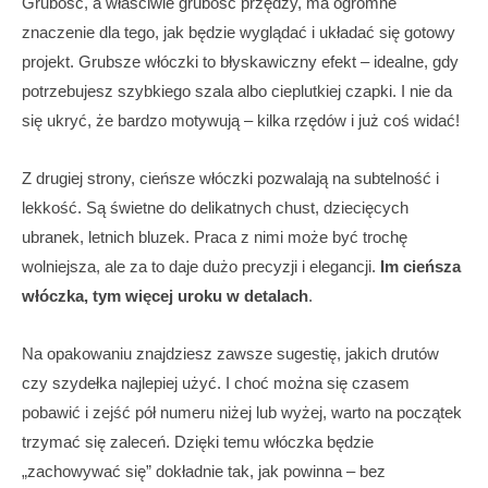
Grubość, a właściwie grubość przędzy, ma ogromne
znaczenie dla tego, jak będzie wyglądać i układać się gotowy
projekt. Grubsze włóczki to błyskawiczny efekt – idealne, gdy
potrzebujesz szybkiego szala albo cieplutkiej czapki. I nie da
się ukryć, że bardzo motywują – kilka rzędów i już coś widać!
Z drugiej strony, cieńsze włóczki pozwalają na subtelność i
lekkość. Są świetne do delikatnych chust, dziecięcych
ubranek, letnich bluzek. Praca z nimi może być trochę
wolniejsza, ale za to daje dużo precyzji i elegancji.
Im cieńsza
włóczka, tym więcej uroku w detalach
.
Na opakowaniu znajdziesz zawsze sugestię, jakich drutów
czy szydełka najlepiej użyć. I choć można się czasem
pobawić i zejść pół numeru niżej lub wyżej, warto na początek
trzymać się zaleceń. Dzięki temu włóczka będzie
„zachowywać się” dokładnie tak, jak powinna – bez