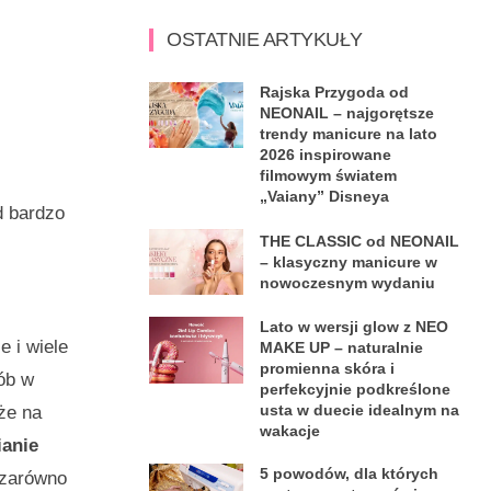
OSTATNIE ARTYKUŁY
Rajska Przygoda od
NEONAIL – najgorętsze
trendy manicure na lato
2026 inspirowane
filmowym światem
„Vaiany” Disneya
d bardzo
THE CLASSIC od NEONAIL
– klasyczny manicure w
nowoczesnym wydaniu
Lato w wersji glow z NEO
 i wiele
MAKE UP – naturalnie
promienna skóra i
sób w
perfekcyjnie podkreślone
usta w duecie idealnym na
że na
wakacje
anie
5 powodów, dla których
 zarówno