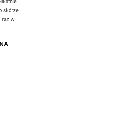
likatnie
o skórze
ć raz w
 NA