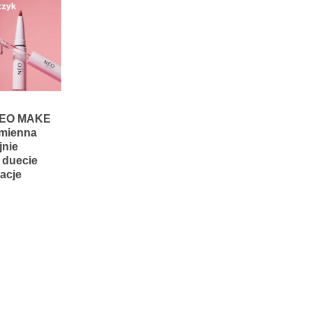
 NEO MAKE
omienna
jnie
 duecie
acje