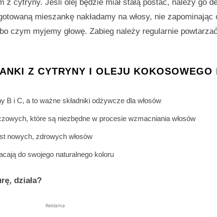
cytryny. Jeśli olej będzie miał stałą postać, należy go de
ygotowaną mieszankę nakładamy na włosy, nie zapominając 
 bo czym myjemy głowę. Zabieg należy regularnie powtarza
ANKI Z CYTRYNY I OLEJU KOKOSOWEGO
iny B i C, a to ważne składniki odżywcze dla włosów
czowych, które są niezbędne w procesie wzmacniania włosów
rost nowych, zdrowych włosów
acają do swojego naturalnego koloru
rę, działa?
Reklama