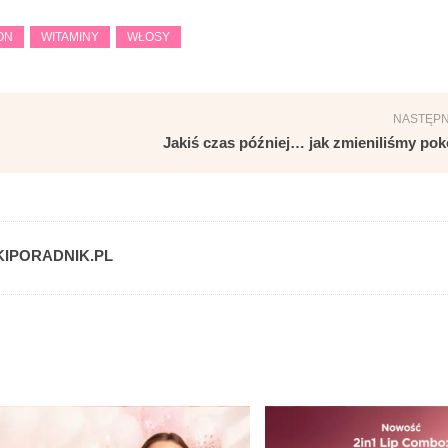
ON
WITAMINY
WŁOSY
NASTĘPN
Jakiś czas później… jak zmieniliśmy pok
IPORADNIK.PL