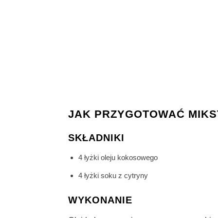
JAK PRZYGOTOWAĆ MIKS
SKŁADNIKI
4 łyżki oleju kokosowego
4 łyżki soku z cytryny
WYKONANIE