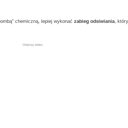
„bombą” chemiczną, lepiej wykonać
zabieg odsiwiania
, któr
Obejrzyj wideo