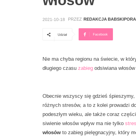
włosów
PRZEZ
REDAKCJA BABSKIPORA
2021-10-18
Facebook
Udział
Nie ma chyba regionu na świecie, w któr
długiego czasu
zabieg
odsiwiana włosów 
Obecnie wszyscy się gdzieś śpieszymy, w
różnych stresów, a to z kolei prowadzi do
podeszłym wieku, ale także coraz części
siwienie włosów wpływ ma nie tylko
stre
włosów
to zabieg pielęgnacyjny, któr