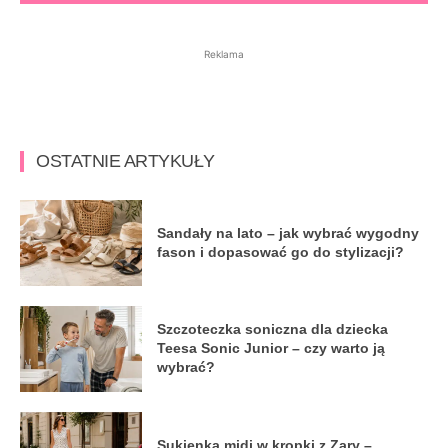
Reklama
OSTATNIE ARTYKUŁY
Sandały na lato – jak wybrać wygodny
fason i dopasować go do stylizacji?
Szczoteczka soniczna dla dziecka
Teesa Sonic Junior – czy warto ją
wybrać?
Sukienka midi w kropki z Zary –