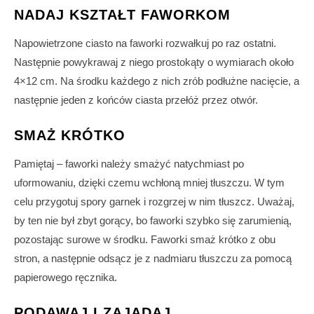
NADAJ KSZTAŁT FAWORKOM
Napowietrzone ciasto na faworki rozwałkuj po raz ostatni.
Następnie powykrawaj z niego prostokąty o wymiarach około
4×12 cm. Na środku każdego z nich zrób podłużne nacięcie, a
następnie jeden z końców ciasta przełóż przez otwór.
SMAŻ KRÓTKO
Pamiętaj – faworki należy smażyć natychmiast po
uformowaniu, dzięki czemu wchłoną mniej tłuszczu. W tym
celu przygotuj spory garnek i rozgrzej w nim tłuszcz. Uważaj,
by ten nie był zbyt gorący, bo faworki szybko się zarumienią,
pozostając surowe w środku. Faworki smaż krótko z obu
stron, a następnie odsącz je z nadmiaru tłuszczu za pomocą
papierowego ręcznika.
PODAWAJ I ZAJADAJ