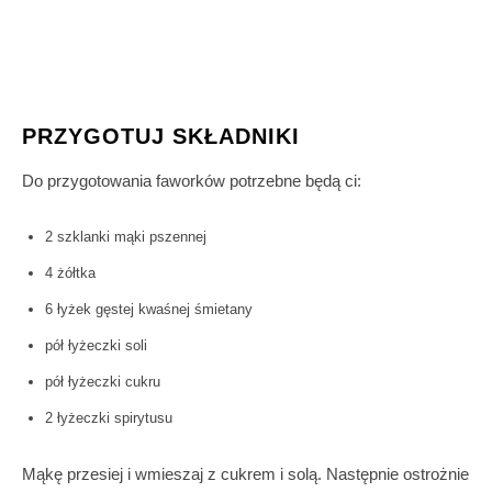
PRZYGOTUJ SKŁADNIKI
Do przygotowania faworków potrzebne będą ci:
2 szklanki mąki pszennej
4 żółtka
6 łyżek gęstej kwaśnej śmietany
pół łyżeczki soli
pół łyżeczki cukru
2 łyżeczki spirytusu
Mąkę przesiej i wmieszaj z cukrem i solą. Następnie ostrożnie